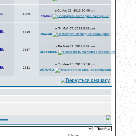
в Ср Авг 21, 2013 10:46 pm
ман
1389
атаман
в Пн Май 07, 2012 8:03 pm
lik
5716
slawian
в Пн Май 09, 2011 4:02 am
lik
2887
ЗареславЪ
в Ср Июн 16, 2010 9:19 pm
lik
2231
ANTONIO
лания