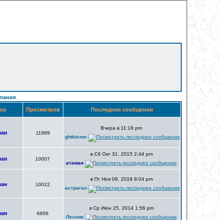
лания
ор
Просмотров
Последние сообщения
Вчера в 11:18 pm
ман
11989
ghtktcnm
в Сб Окт 31, 2015 2:44 pm
ман
10007
атаман
в Пт Ноя 09, 2018 8:04 pm
ман
10022
астрагал
в Ср Июн 25, 2014 1:56 pm
ман
6956
Лесник