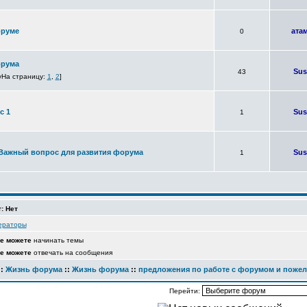
оруме
ата
0
орума
Sus
43
На страницу:
1
,
2
]
с 1
Sus
1
Важный вопрос для развития форума
Sus
1
: Нет
ераторы
е можете
начинать темы
е можете
отвечать на сообщения
::
Жизнь форума
::
Жизнь форума
::
предложения по работе с форумом и поже
Перейти: