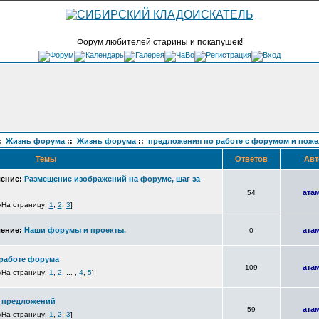
Форум любителей старины и покапушек!
:
Жизнь форума
::
Жизнь форума
::
предложения по работе с форумом и поже
Темы
Ответов
Авт
ение:
Размещение изображений на форуме, шаг за
ата
54
На страницу:
1
,
2
,
3
]
ение:
Наши форумы и проекты.
ата
0
 работе форума
ата
109
На страницу:
1
,
2
, ... ,
4
,
5
]
и предложений
ата
59
На страницу:
1
,
2
,
3
]