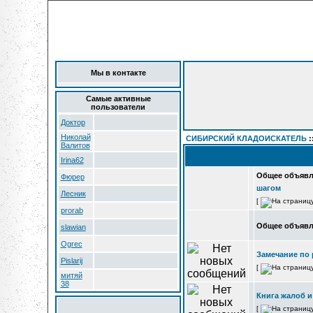
Мы в контакте
Самые активные
пользователи
Доктор
Николай
СИБИРСКИЙ КЛАДОИСКАТЕЛЬ
:
Валитов
Irina62
Общее объявл
Фюрер
шагом
Лесник
[
prorab
Общее объявл
slawian
Ogrec
Замечание по
Pislarij
[
митяй
38
Книга жалоб 
[