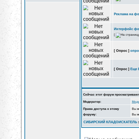
Реклама на ф
Интерфейс ф
[
[ Опрос ]
опро
[ Опрос ]
Еще 
Сейчас этот форум просматривают
Модератор:
Мод
Права доступа к этому
Вы
н
форуму:
Вы
н
СИБИРСКИЙ КЛАДОИСКАТЕЛЬ