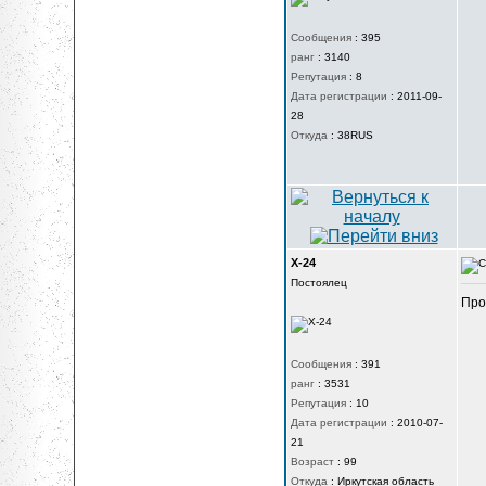
Сообщения
:
395
ранг
:
3140
Репутация
:
8
Дата регистрации
:
2011-09-
28
Откуда
:
38RUS
X-24
Постоялец
Про
Сообщения
:
391
ранг
:
3531
Репутация
:
10
Дата регистрации
:
2010-07-
21
Возраст
:
99
Откуда
:
Иркутская область