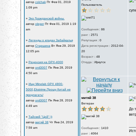
автор
colchak
Пт Фев 01, 2019
Пользователь
1:09 pm
суп
»
Эхо Гражданской войны.
автор
oleger
Пт Фев 01, 2019 1:19
am
Сообщения
:
86
ранг
:
2571
»
Легенды о кладах Забайкалья
Репутация
:
0
автор
Старшина
Вт Янв 29, 2019
Дата регистрации
:
2012-04-
12:05 pm
20
Возраст
:
48
»
Рецензия на GPX-4000
Откуда
:
Иркутск
автор
onil3007
Пн Янв 28, 2019
4:50 am
»
Ищу Minelab GPX 4800-
5000,Ekstrime.Прошу Китай не
предлагать!
митяй 38
автор
onil3007
Пн Янв 28, 2019
Ветеран
4:49 am
До 
вет
»
Тайский "Цой":))
автор
митяй 38
Чт Янв 24, 2019
___
7:59 am
Сообщения
:
1410
Ист
ранг
:
4064