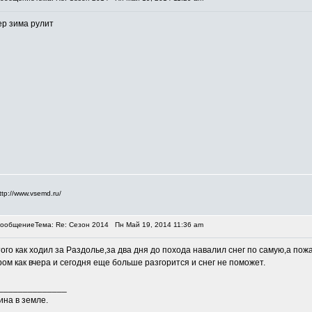
ер зима рулит
Тема: Re: Сезон 2014
Пн Май 19, 2014 11:36 am
того как ходил за Раздолье,за два дня до похода навалил снег по самую,а пож
ром как вчера и сегодня еще больше разгорится и снег не поможет.
______________
ина в земле.