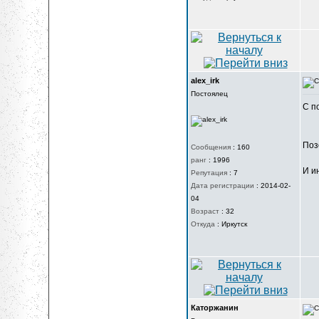
alex_irk
Постоялец
C п
Поз
Сообщения
:
160
ранг
:
1996
И и
Репутация
:
7
Дата регистрации
:
2014-02-
04
Возраст
:
32
Откуда
:
Иркутск
Каторжанин