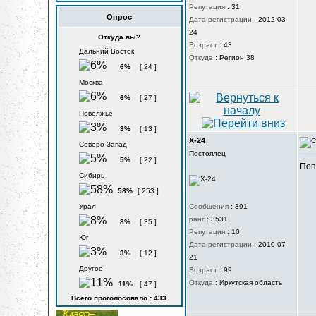
Репутация
:
31
Опрос
Дата регистрации
:
2012-03-
24
Откуда вы?
Возраст
:
43
Дальний Восток
Откуда
:
Регион 38
6%
[ 24 ]
Москва
6%
[ 27 ]
Поволжье
3%
[ 13 ]
X-24
Северо-Запад
Постоялец
5%
[ 22 ]
Поп
Сибирь
58%
[ 253 ]
Урал
Сообщения
:
391
ранг
:
3531
8%
[ 35 ]
Репутация
:
10
Юг
Дата регистрации
:
2010-07-
3%
[ 12 ]
21
Другое
Возраст
:
99
Откуда
:
Иркутская область
11%
[ 47 ]
Всего проголосовало : 433