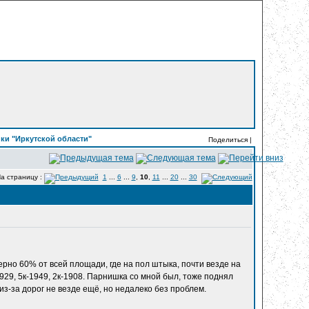
ки "Иркутской области"
Поделиться |
а страницу :
1
...
6
...
9
,
10
,
11
...
20
...
30
мерно 60% от всей площади, где на пол штыка, почти везде на
929, 5к-1949, 2к-1908. Парнишка со мной был, тоже поднял
 из-за дорог не везде ещё, но недалеко без проблем.