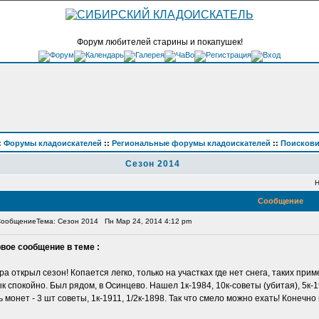
Форум любителей старины и покапушек!
:
Форумы кладоискателей
::
Региональные форумы кладоискателей
::
Поискови
Сезон 2014
Н
Сообщение
Тема: Сезон 2014
Пн Мар 24, 2014 4:12 pm
вое сообщение в теме :
ра открыл сезон! Копается легко, только на участках где нет снега, таких при
к спокойно. Был рядом, в Осинцево. Нашел 1к-1984, 10к-советы (убитая), 5к-1
ь монет - 3 шт советы, 1к-1911, 1/2к-1898. Так что смело можно ехать! Конечно