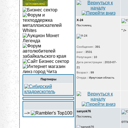
X-24
Постоялец
" />
Сообщения
:
391
ранг
:
3531
Репутация
:
10
Дата регистрации
:
2010-07-
21
Возраст
:
99
Откуда
:
Иркутская область
Партнеры
sanyok76
-->
Постоялец
отт