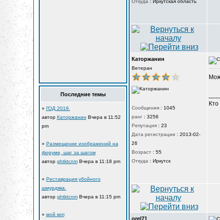
Откуда
:
Иркутская область
Каторжанин
Ветеран
Може
Последние темы
___
Кто
Сообщения
:
1045
»
ГОД 2019.
ранг
:
3256
автор
Каторжанин
Вчера в 11:52
Репутация
:
23
pm
Дата регистрации
:
2013-02-
26
»
Размещение изображений на
Возраст
:
55
форуме, шаг за шагом
Откуда
:
Иркутск
автор
ghtktcnm
Вчера в 11:18 pm
»
Реставрация убойного
шмурдяка.
автор
ghtktcnm
Вчера в 11:15 pm
»
мой коп
orel71