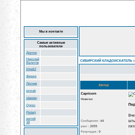
Мы в контакте
Самые активные
пользователи
Доктор
Николай
СИБИРСКИЙ КЛАДОИСКАТЕЛЬ
:
Валитов
Irina62
Фюрер
Лесник
Автор
prorab
Capricorn
slawian
Новичок
Пер
Ogrec
Pislarij
Вче
митяй
шты
Сообщения
:
44
38
пят
ранг
:
2055
Репутация
:
0