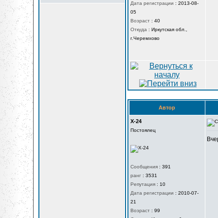
Дата регистрации
:
2013-08-
05
Возраст
:
40
Откуда
:
Иркутская обл.,
г.Черемхово
Автор
X-24
Постоялец
Вче
Сообщения
:
391
ранг
:
3531
Репутация
:
10
Дата регистрации
:
2010-07-
21
Возраст
:
99