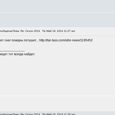
Тема: Re: Сезон 2014
Пн Май 19, 2014 11:27 am
т снег пожары потушит... http://itar-tass.com/sibir-news/1195452
______________
 ищет тот всегда найдет.
Тема: Re: Сезон 2014
Пн Май 19, 2014 11:29 am