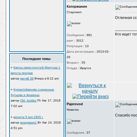
Каторжанин
Старожил
Отличная сс
__________
Кто ищет тот
Сообщения
:
981
ранг
:
3012
Репутация
:
13
Дата регистрации
:
2013-02-
26
Последние темы
Возраст
:
55
»
Карты окрестностей Иркутска 1
Откуда
:
Иркутск
верста продам
автор
митяй 38
Вчера в 8:12 am
»
Куплю/обменяю старинные
бутылки и флаконы
автор
Old_bottles
Пт Авг 17, 2018
Pajerovod
7:02 am
Новичок
Спасибо по
»
монета 5 коп 1805 г
автор
владимир1
Вт Авг 14, 2018
4:51 pm
Сообщения
:
37