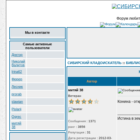
Форум любит
Мы в контакте
Самые активные
пользователи
Доктор
Николай
СИБИРСКИЙ КЛАДОИСКАТЕЛЬ
::
БИБЛИ
Валитов
Irina62
Фюрер
Автор
Лесник
митяй 38
prorab
Ветеран
Конина - отк
slawian
Pislarij
__________
Ogrec
Истина в зе
Сообщения
:
1371
митяй
38
ранг
:
3856
Репутация
:
31
Дата регистрации
:
2012-03-