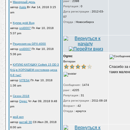
ранг
:
2398
»
Манерный день
Репутация
:
0
автор
Asiris
Вт Авг 14, 2018 3:15
Дата регистрации
:
2012-03-
am
07
Откуда
:
Новосибирск
»
Куплю gold Bug
автор
onil3007
Пт Авг 10, 2018
5:37 pm
»
Рецензия на GPX-4000
автор
onil3007
Пт Авг 10, 2018
5:36 pm
Ogrec
Ветеран
»
КУПЛЮ КАТУШКУ Coiltek 15 DD 3
Спасибо за 
КгЦ в ХОРОШЕМ состоянии,цена
таких мален
6-8 тыс!
автор
VITES4
Пт Авг 10, 2018
Сообщения
:
1474
1:36 am
ранг
:
4205
Репутация
:
31
»
Сезон 2018
Дата регистрации
:
2011-08-18
автор
Ogrec
Чт Авг 09, 2018 9:48
Возраст
:
42
pm
Откуда
:
иркутск
»
мой коп
автор
митяй 38
Сб Июл 28, 2018
8:00 am