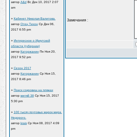
автор
A&d
Вс Дек 10, 2017 2:07
am
»
Кабинет Николая Валитова.
Замечания :
автор
Отец Тихон
Ср Дек 06,
2017 6:55 pm
»
Интересное о Иркутской
области (губернии)
автор
Каторжанин
Пн Ноя 20,
2017 9:52 pm
»
Сезон 2017
автор
Каторжанин
Ср Ноя 15,
2017 8:46 pm
»
Поиск сокровищ на пляжах
автор
митяй 38
Ср Ноя 15, 2017
5:30 pm
»
100 тысяч почтовых марок мира.
Недорого.
автор
krais
Ср Ноя 08, 2017 4:09
pm