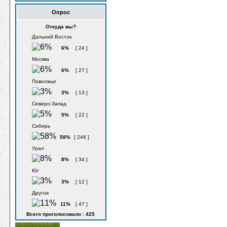
Опрос
Откуда вы?
Дальний Восток
6%
[ 24 ]
Москва
6%
[ 27 ]
Поволжье
3%
[ 13 ]
Северо-Запад
5%
[ 22 ]
Сибирь
58%
[ 246 ]
Урал
8%
[ 34 ]
Юг
3%
[ 12 ]
Другое
11%
[ 47 ]
Всего проголосовало : 425