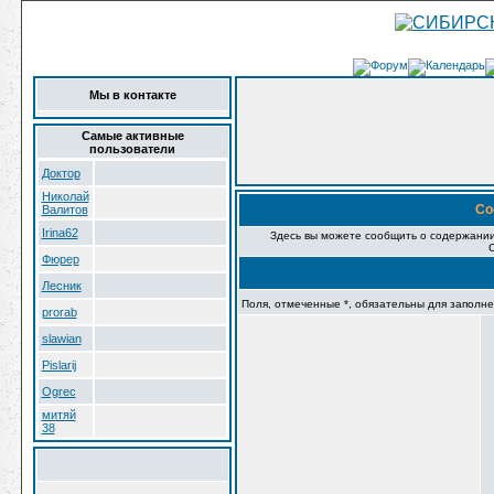
Мы в контакте
Самые активные
пользователи
Доктор
Николай
Со
Валитов
Irina62
Здесь вы можете сообщить о содержании
Фюрер
Лесник
Поля, отмеченные *, обязательны для заполне
prorab
slawian
Pislarij
Ogrec
митяй
38