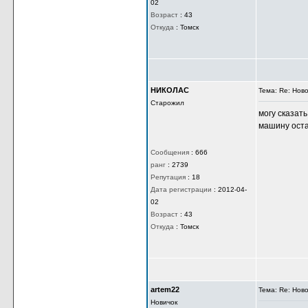
02
Возраст
:
43
Откуда
:
Томск
НИКОЛАС
Тема: Re: Нов
Старожил
могу сказат
машину оста
Сообщения
:
666
ранг
:
2739
Репутация
:
18
Дата регистрации
:
2012-04-
02
Возраст
:
43
Откуда
:
Томск
artem22
Тема: Re: Нов
Новичок