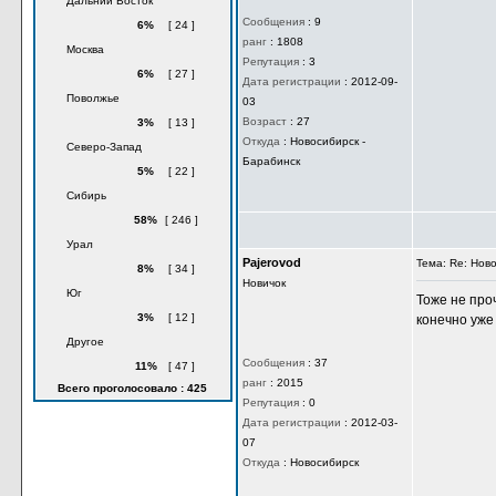
Дальний Восток
Сообщения
:
9
6%
[ 24 ]
ранг
:
1808
Москва
Репутация
:
3
6%
[ 27 ]
Дата регистрации
:
2012-09-
Поволжье
03
Возраст
:
27
3%
[ 13 ]
Откуда
:
Новосибирск -
Северо-Запад
Барабинск
5%
[ 22 ]
Сибирь
58%
[ 246 ]
Урал
Pajerovod
Тема: Re: Нов
8%
[ 34 ]
Новичок
Юг
Тоже не про
3%
[ 12 ]
конечно уже
Другое
Сообщения
:
37
11%
[ 47 ]
ранг
:
2015
Всего проголосовало : 425
Репутация
:
0
Дата регистрации
:
2012-03-
07
Откуда
:
Новосибирск