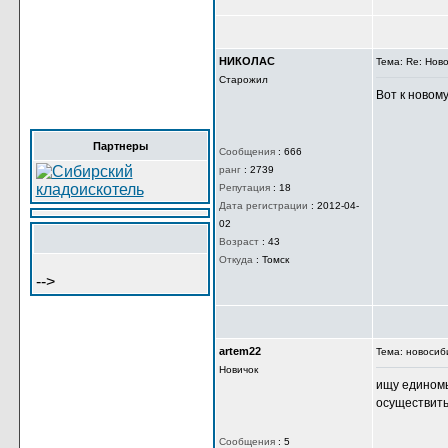
НИКОЛАС
Тема: Re: Нов
Старожил
Вот к новом
Сообщения
:
666
ранг
:
2739
Репутация
:
18
Партнеры
Дата регистрации
:
2012-04-
02
Возраст
:
43
Откуда
:
Томск
-->
artem22
Тема: новоси
Новичок
ищу единомы
осуществить
Сообщения
:
5