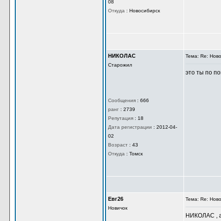
08
Откуда
:
Новосибирск
НИКОЛАС
Тема: Re: Нов
Старожил
это ты по по
Сообщения
:
666
ранг
:
2739
Репутация
:
18
Дата регистрации
:
2012-04-
02
Возраст
:
43
Откуда
:
Томск
Евг26
Тема: Re: Нов
Новичок
НИКОЛАС , а