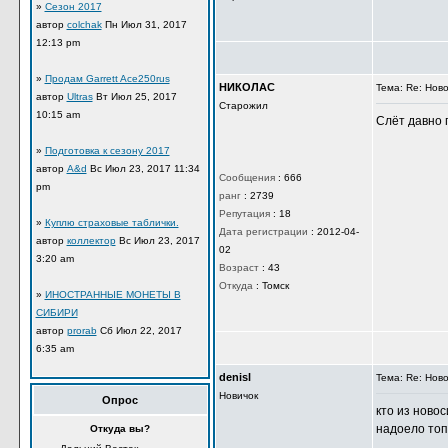
»
Сезон 2017
автор
colchak
Пн Июл 31, 2017
12:13 pm
»
Продам Garrett Ace250rus
НИКОЛАС
Тема: Re: Нов
автор
Ultras
Вт Июл 25, 2017
Старожил
10:15 am
Слёт давно 
»
Подготовка к сезону 2017
автор
A&d
Вс Июл 23, 2017 11:34
Сообщения
:
666
pm
ранг
:
2739
Репутация
:
18
»
Куплю страховые таблички.
Дата регистрации
:
2012-04-
автор
коллектор
Вс Июл 23, 2017
02
3:20 am
Возраст
:
43
Откуда
:
Томск
»
ИНОСТРАННЫЕ МОНЕТЫ В
СИБИРИ
автор
prorab
Сб Июл 22, 2017
6:35 am
denisl
Тема: Re: Нов
Новичок
Опрос
кто из новос
надоело топ
Откуда вы?