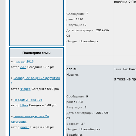
вообще ? Оп
Сообщения
:
7
ранг
:
1890
Репутация
:
0
Дата регистрации
:
2012-06-
08
Откуда
:
Новосибирск
Последние темы
»
находки 2016
автор
A&d
Сегодня в 8:37 pm
denisl
Тема: Re: Нов
Новичок
»
Свободное общение форумчан
я тоже не пр
1
автор
Фюрер
Сегодня в 5:19 pm
Сообщения
:
9
»
Продам X-Terra 705
ранг
:
1808
автор
Ultras
Сегодня в 3:48 pm
Репутация
:
3
Дата регистрации
:
2012-09-
»
первый выезд кулака 2й
03
категории.
Возраст
:
27
автор
prorab
Вчера в 9:20 pm
Откуда
:
Новосибирск -
Барабинск