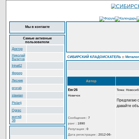
Мы в контакте
Самые активные
пользователи
Доктор
Николай
СИБИРСКИЙ КЛАДОИСКАТЕЛЬ
::
Метало
Валитов
Irina62
Фюрер
Лесник
Автор
prorab
Евг26
Тема: Новоси
slawian
Новичок
Предлагаю о
Pislarij
давайте объ
Ogrec
митяй
Сообщения
:
7
38
ранг
:
1890
Репутация
:
0
Дата регистрации
:
2012-06-