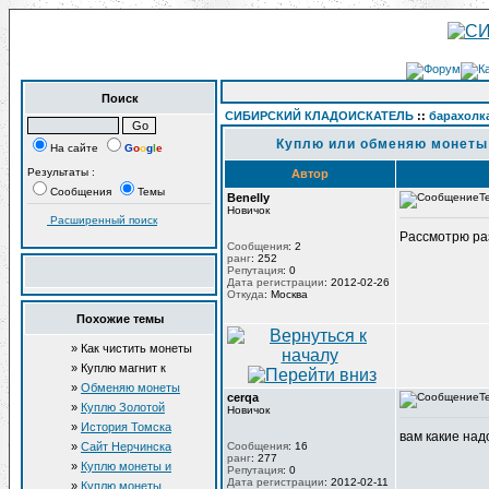
Поиск
СИБИРСКИЙ КЛАДОИСКАТЕЛЬ
::
барахолк
Куплю или обменяю монеты к
На сайте
G
o
o
g
l
e
Результаты :
Автор
Сообщения
Темы
Benelly
Т
Новичок
Расширенный поиск
Рассмотрю ра
Сообщения
:
2
ранг
:
252
Репутация
:
0
Дата регистрации
:
2012-02-26
Откуда
:
Москва
Похожие темы
» Как чистить монеты
СССР(1961-1991)
» Куплю магнит к
двигателю Д6-Д8.
»
Обменяю монеты
cerqa
Т
»
Куплю Золотой
Новичок
червонец
»
История Томска
вам какие над
»
Сайт Нерчинска
Сообщения
:
16
ранг
:
277
»
Куплю монеты и
Репутация
:
0
предметы старины
Дата регистрации
:
2012-02-11
»
Куплю монеты