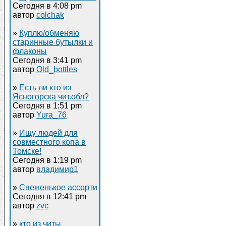
Сегодня в 4:08 pm
автор
colchak
»
Куплю/обменяю
старинные бутылки и
флаконы
Сегодня в 3:41 pm
автор
Old_bottles
»
Есть ли кто из
Ясногорска чит.обл?
Сегодня в 1:51 pm
автор
Yura_76
»
Ищу людей для
совместного копа в
Томске!
Сегодня в 1:19 pm
автор
владимир1
»
Свеженькое ассорти
Сегодня в 12:41 pm
автор
zvc
»
кто из читы