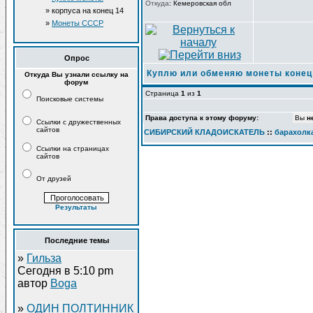
Откуда
:
Кемеровская обл
» корпуса на конец 14
начало 15 веков
»
Монеты СССР
Серебро 1925 года
Продаю
Опрос
Куплю или обменяю монеты конец 1
Откуда Вы узнали ссылку на
форум
Страница
1
из
1
Поисковые системы
Права доступа к этому форуму:
Вы
н
Ссылки с дружественных
сайтов
СИБИРСКИЙ КЛАДОИСКАТЕЛЬ
::
барахолк
Ссылки на страницах
сайтов
От друзей
Результаты
Последние темы
»
Гильза
Сегодня в 5:10 pm
автор
Boga
»
ОДИН ПОЛТИННИК