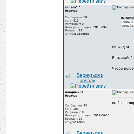
sensey*_*
Новичок
Сообщения
:
30
владим
ранг
:
819
поеду с
Репутация
:
0
села бы
Дата регистрации
:
2010-09-05
Возраст
:
22
Откуда
:
Северск
есть идеи..
Есть скайп? 
Чтобы погов
владимир1
Новичок
скайп .horun
Сообщения
:
44
ранг
:
190
Репутация
:
0
Дата регистрации
:
2012-06-05
Возраст
:
56
Откуда
:
томск