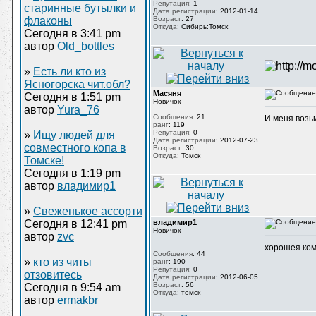
Репутация
:
1
старинные бутылки и
Дата регистрации
:
2012-01-14
флаконы
Возраст
:
27
Откуда
:
Сибирь:Томск
Сегодня в 3:41 pm
автор
Old_bottles
»
Есть ли кто из
Ясногорска чит.обл?
Масяня
Сегодня в 1:51 pm
Новичок
автор
Yura_76
Сообщения
:
21
И меня возьм
ранг
:
119
Репутация
:
0
»
Ищу людей для
Дата регистрации
:
2012-07-23
совместного копа в
Возраст
:
30
Откуда
:
Томск
Томске!
Сегодня в 1:19 pm
автор
владимир1
»
Свеженькое ассорти
Сегодня в 12:41 pm
владимир1
Новичок
автор
zvc
хорошея ком
Сообщения
:
44
»
кто из читы
ранг
:
190
Репутация
:
0
отзовитесь
Дата регистрации
:
2012-06-05
Возраст
:
56
Сегодня в 9:54 am
Откуда
:
томск
автор
ermakbr