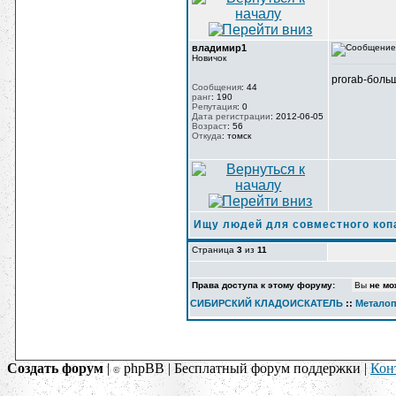
владимир1
Новичок
prorab-боль
Сообщения
:
44
ранг
:
190
Репутация
:
0
Дата регистрации
:
2012-06-05
Возраст
:
56
Откуда
:
томск
Ищу людей для совместного копа
Страница
3
из
11
Права доступа к этому форуму:
Вы
не мо
СИБИРСКИЙ КЛАДОИСКАТЕЛЬ
::
Метало
Создать форум
|
phpBB | Бесплатный форум поддержки |
Кон
©