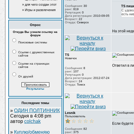
совет
деревня",Сдей Нехемия
» для чего создан этот
Сообщения
:
30
TS пише
раздел
ранг
:
819
» Игры и развлечения
С удово
Репутация
:
0
есть ни
средневековья
Дата регистрации
:
2010-09-05
Возраст
:
22
Откуда
:
Северск
Опрос
На этой нед
Откуда Вы узнали ссылку на
форум
Поисковые системы
Ссылки с дружественных
TS
сайтов
Новичок
Ссылки на страницах
Ответил в ли
сайтов
Сообщения
:
8
ранг
:
107
Репутация
:
0
От друзей
Дата регистрации
:
2012-07-24
Возраст
:
24
Откуда
:
Томск
Результаты
Последние темы
»
ОДИН ПОЛТИННИК
Lesnik
Сегодня в 4:08 pm
Пользователь
автор
colchak
Если будете 
Сообщения
:
82
»
Куплю/обменяю
ранг
:
375