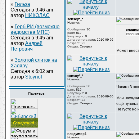
»
Гильза
Сегодня в 9:46 am
автор
НИКОЛАС
sensey*_*
Новичок
»
Герб РИ (возможно
Сообщения
:
30
владим
ведомства МПС)
ранг
:
819
хорошея
Репутация
:
0
Сегодня в 9:45 am
Дата регистрации
:
2010-09-05
автор
Андрей
Возраст
:
22
Откуда
:
Северск
Петрович
Может вмест
»
Золотой слиток на
Халяву
Сегодня в 6:02 am
sensey*_*
автор
Stoynof
Новичок
Сообщения
:
30
Часика 3 пох
ранг
:
819
Репутация
:
0
Партнеры
Дата регистрации
:
2010-09-05
Мои находки:
Возраст
:
22
Откуда
:
Северск
ещё пуговка
Не густо но и
владимир1
Новичок