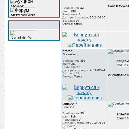
куда и когда
Сообщения
:
44
ранг
:
190
Репутация
:
0
Дата регистрации
:
2012-06-05
Возраст
:
56
Откуда
:
томск
prorab
Постоялец
Сообщения
:
355
владим
ранг
:
981
куда и 
Репутация
:
8
Дата регистрации
:
2011-02-24
Возраст
:
41
Абсолютно н
Откуда
:
Томск
sensey*_*
Новичок
Сообщения
:
30
владим
ранг
:
819
куда и 
Репутация
:
0
Дата регистрации
:
2010-09-05
Возраст
:
22