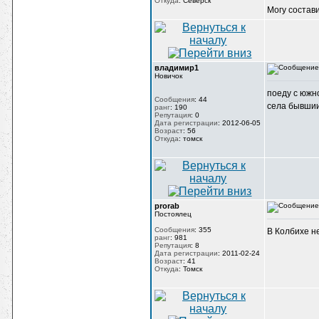
Откуда
:
Северск
Могу состави
владимир1
Новичок
поеду с южн
Сообщения
:
44
села бывшии
ранг
:
190
Репутация
:
0
Дата регистрации
:
2012-06-05
Возраст
:
56
Откуда
:
томск
prorab
Постоялец
Сообщения
:
355
В Колбихе не
ранг
:
981
Репутация
:
8
Дата регистрации
:
2011-02-24
Возраст
:
41
Откуда
:
Томск