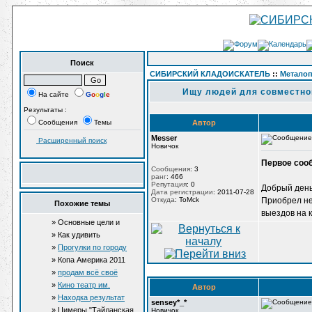
Поиск
СИБИРСКИЙ КЛАДОИСКАТЕЛЬ
::
Метало
Ищу людей для совместног
На сайте
G
o
o
g
l
e
Результаты :
Сообщения
Темы
Автор
Messer
Расширенный поиск
Новичок
Первое сооб
Сообщения
:
3
ранг
:
466
Репутация
:
0
Добрый день
Дата регистрации
:
2011-07-28
Откуда
:
ToMck
Приобрел не
Похожие темы
выездов на к
» Основные цели и
ориентиры занятий
» Как удивить
дзюдо людей старше
федерального
»
Прогулки по городу
30(и далее)
чиновника. Богомолов
Томску
» Копа Америка 2011
показал столичному VIP
»
продам всё своё
летающих людей с
оборудование для копа
»
Кино театр им.
Автор
пилами. ФОТО
Горького в Томске
»
Находка результат
sensey*_*
копа в выходные нужен
» Цимеры "Тайланская
Новичок