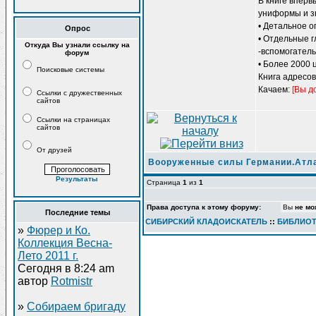
В книге вперв
1425 гг
униформы и з
• Детальное 
Опрос
• Отдельные г
Откуда Вы узнали ссылку на
-вспомогатель
форум
• Более 2000
Поисковые системы
Книга адресо
Качаем:
[Вы д
Ссылки с дружественных
сайтов
Ссылки на страницах
сайтов
От друзей
Вооруженные силы Германии.Атла
Результаты
Страница
1
из
1
Права доступа к этому форуму:
Вы
не мо
Последние темы
СИБИРСКИЙ КЛАДОИСКАТЕЛЬ
::
БИБЛИОТ
»
Фюрер и Ко.
Коллекция Весна-
Лето 2011 г.
Сегодня в 8:24 am
автор
Rotmistr
»
Собираем бригаду