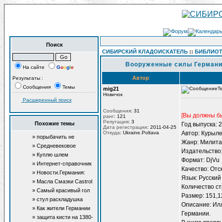
Поиск
СИБИРСКИЙ КЛАДОИСКАТЕЛЬ
::
БИБЛИОТ
Вооруженные силы Германии
На сайте
G
o
o
g
l
e
Автор
Результаты :
Сообщения
Темы
mig21
Т
Новичок
Расширенный поиск
Сообщения
:
31
[Вы должны б
ранг
:
121
Репутация
:
3
Похожие темы
Год выпуска: 
Дата регистрации
:
2011-04-25
Откуда
:
Ukraine.Poltava
Автор: Курыле
» порыбачить не
Жанр: Милита
удалось.
» Средневековое
Издательство
фехтование.
» Куплю шлем
Формат: DjVu
» Интернет-справочник
Качество: От
спинингиста
» Новости.Германия:
Язык: Русский
Рыбаки поймали в Рейне
» Масла Смазки Castrol
Количество ст
гигантского сома длиной
» Самый красивый гол
Размер: 151,
2,3 метра
турнира
» стул раскладушкa
Описание: Ил
» Как жители Германии
Германии.
становятся рыболовами
» защита кисти на 1380-