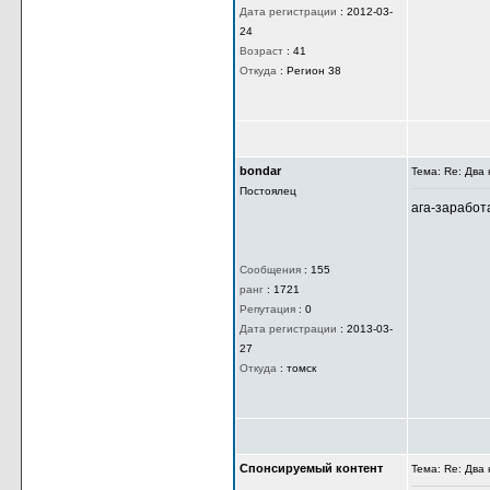
митяй 38
Тема: Re: Дв
Ветеран
Заработало
__________
Истина в зе
Сообщения
:
1345
ранг
:
3415
Репутация
:
28
Дата регистрации
:
2012-03-
24
Возраст
:
41
Откуда
:
Регион 38
bondar
Тема: Re: Дв
Постоялец
ага-заработ
Сообщения
:
155