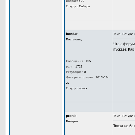
Возраст
:
29
Откуда
:
Сибирь
bondar
Тема: Re: Дв
Постоялец
Что с форум
пускает. Как
Сообщения
:
155
ранг
:
1721
Репутация
:
0
Дата регистрации
:
2013-03-
27
Откуда
:
томск
prorab
Тема: Re: Дв