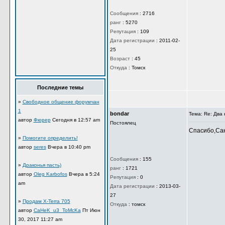
Ветеран
Такая же бот
Сообщения
:
2716
ранг
:
5270
Репутация
:
109
Дата регистрации
:
2011-02-25
Возраст
:
45
Откуда
:
Томск
Последние темы
»
Свободное общение форумчан
1
автор
Фюрер
Сегодня в 12:57 am
»
Помогите определить!
bondar
Тема: Re: Дв
автор
seres
Вчера в 10:40 pm
Постоялец
Спасибо,Сан
»
Драконья пасть)
автор
Oleg Karbofos
Вчера в 5:24
am
Сообщения
:
155
ранг
:
1721
»
Продам X-Terra 705
Репутация
:
0
автор
CaHeK_u3_ToMcKa
Пт Июн
Дата регистрации
:
2013-03-
30, 2017 11:27 am