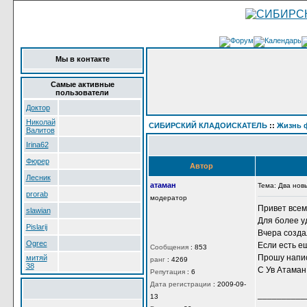
Мы в контакте
Самые активные
пользователи
Доктор
Николай
СИБИРСКИЙ КЛАДОИСКАТЕЛЬ
::
Жизнь 
Валитов
Irina62
Два
Фюрер
Автор
Лесник
атаман
Тема: Два но
prorab
модератор
Привет все
slawian
Для более у
Pislarij
Вчера созда
Ogrec
Если есть е
Сообщения
:
853
Прошу напис
митяй
ранг
:
4269
38
С Ув Атаман
Репутация
:
6
Дата регистрации
:
2009-09-
__________
13