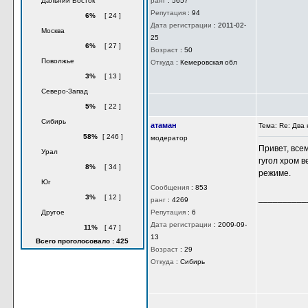
Дальний Восток
Лесник
Тема: Re: Дв
6%
[ 24 ]
Ветеран
Сообщил Ата
Москва
6%
[ 27 ]
Поволжье
Сообщения
:
2941
3%
[ 13 ]
ранг
:
5657
Репутация
:
94
Северо-Запад
Дата регистрации
:
2011-02-25
5%
[ 22 ]
Возраст
:
50
Сибирь
Откуда
:
Кемеровская обл
58%
[ 246 ]
Урал
8%
[ 34 ]
Юг
3%
[ 12 ]
атаман
Тема: Re: Дв
Другое
модератор
11%
[ 47 ]
Привет, все
Всего проголосовало : 425
гугол хром 
режиме.
Сообщения
:
853
__________
ранг
:
4269
Репутация
:
6
Дата регистрации
:
2009-09-