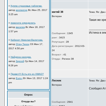
27
Откуда
:
томск
»
Куплю страховые таблички.
автор
коллектор
Вс Июн 25, 2017
3:25 am
»
помогите определить
автор
василек
Вс Июн 18, 2017
1:57 pm
митяй 38
Тема: Re: Дв
Ветеран
»
Кабинет Николая Валитова.
Такая же хр
автор
Отец Тихон
Сб Июн 17,
2017 4:50 pm
__________
Истина в зе
Сообщения
:
1345
»
Найдена находка.
ранг
:
3415
автор
Sергей
Ср Июн 14, 2017
Репутация
:
28
9:26 pm
Дата регистрации
:
2012-03-
24
»
Привет!!! Есть кто из ХМАО?
Возраст
:
41
автор
Euro-r
Вт Июн 13, 2017 1:24
Откуда
:
Регион 38
pm
Опрос
Откуда вы?